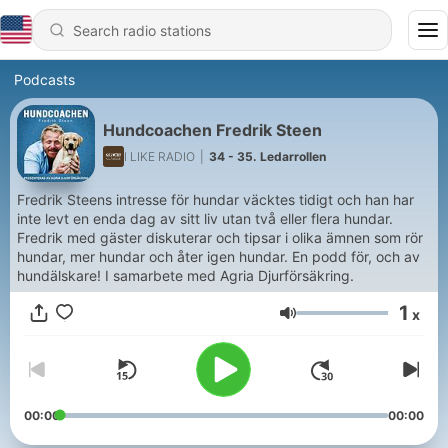
Podcasts
Hundcoachen Fredrik Steen
I LIKE RADIO
|
34 - 35. Ledarrollen
Fredrik Steens intresse för hundar väcktes tidigt och han har
inte levt en enda dag av sitt liv utan två eller flera hundar.
Fredrik med gäster diskuterar och tipsar i olika ämnen som rör
hundar, mer hundar och åter igen hundar. En podd för, och av
hundälskare! I samarbete med Agria Djurförsäkring.
1
x
Volume
00:00
00:00