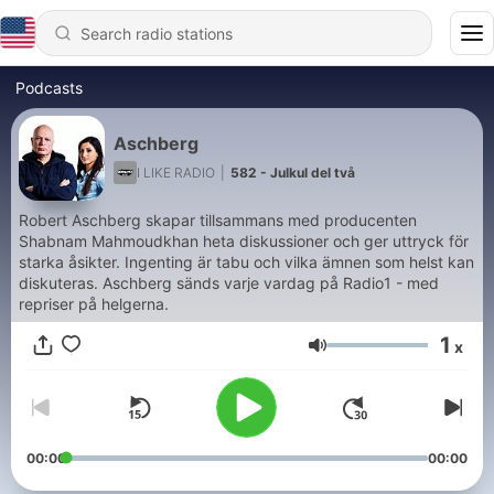
Podcasts
Aschberg
I LIKE RADIO
|
582 - Julkul del två
Robert Aschberg skapar tillsammans med producenten
Shabnam Mahmoudkhan heta diskussioner och ger uttryck för
starka åsikter. Ingenting är tabu och vilka ämnen som helst kan
diskuteras. Aschberg sänds varje vardag på Radio1 - med
repriser på helgerna.
1
x
Volume
00:00
00:00