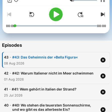
1
x
im trubeligen Hochsommer oder in der entspannten
Volume
Nebensaison. »Radio Adria« liefert euch Klatsch, Tratsch und
Insiderwissen – aber auch nützliche Tipps für euren Urlaub und
ganz viele Anregungen für mehr Italianità im Alltag. Fragen,
Wünsche, Anregungen? Schreibt an radioadria@gmx.de Hier
geht's zum Blog, Post aus Italien: https://postausitalien.com
00:00
00:00
Der Podcast ist eine Produktion von
https://www.studiovenezia.de
Episodes
-
43
#43: Das Geheimnis der »Bella Figura«
08 Aug 2026
-
42
#42: Warum Italiener nicht im Meer schwimmen
01 Aug 2026
-
41
#41: Wem gehört in Italien der Strand?
25 Jul 2026
-
40
#40: Wo stehen die teuersten Sonnenschirme,
und wo gibt es das allerbeste Eis?