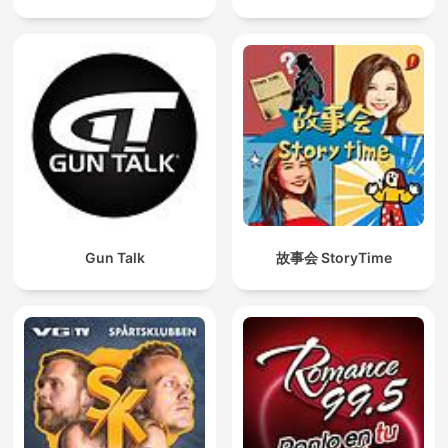
Gun Talk
故事会 StoryTime