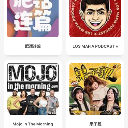
肥话连篇
LOS MAFIA PODCAST ⭐️
Mojo In The Morning
果子貍