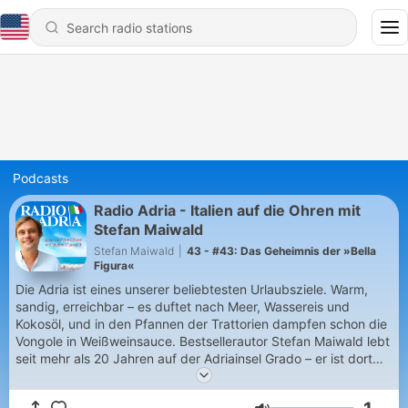
Podcasts
Radio Adria - Italien auf die Ohren mit
Stefan Maiwald
Stefan Maiwald
|
43 - #43: Das Geheimnis der »Bella
Figura«
Die Adria ist eines unserer beliebtesten Urlaubsziele. Warm,
sandig, erreichbar – es duftet nach Meer, Wassereis und
Kokosöl, und in den Pfannen der Trattorien dampfen schon die
Vongole in Weißweinsauce. Bestsellerautor Stefan Maiwald lebt
seit mehr als 20 Jahren auf der Adriainsel Grado – er ist dort
mit einer italienischen Familie verheiratet. Der Podcast ist für
Touristen und Insider, er begleitet euch durchs ganze Jahr, ob