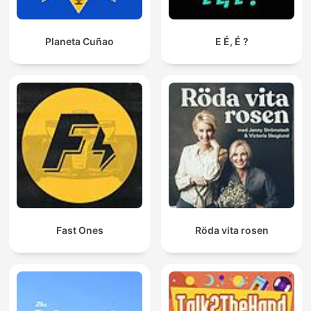
Planeta Cuñao
E É, É ?
Fast Ones
Röda vita rosen