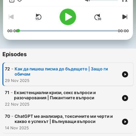
x
Volume
00:00
00:00
Episodes
-
72
Как да пишеш писма до бъдещето | Защо ги
обичам
29 Nov 2025
-
71
Eкзистенциални кризи, секс въпроси и
разочарования | Пикантните въпроси
22 Nov 2025
-
70
ChatGPT ме анализира, токсичните ми черти и
какво е успехът | Вълнуващи въпроси
14 Nov 2025