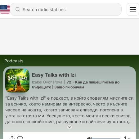
Podcasts
Easy Talks with Izi
Izabel Ovcharova
|
72 - Как да пишеш писма до
бъдещето | Защо ги обичам
"Easy Talks with Izi" е подкаст, в който споделям мислите си
за всичко, което намирам за интересно, често в късните
часове на нощта, когато записвам епизоди, потопена в
уюта на стаята ми. Усещането, което мечтая всеки епизод
да носи е спокойствие, разпускане и най-вече чувството,
което изпитваш, докато говориш с любим човек, който те
разбира. Приятно слушане! ^^
1