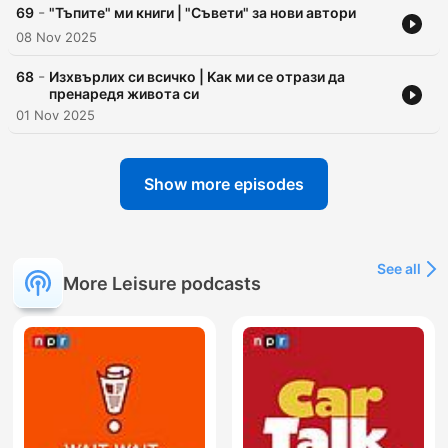
-
69
"Тъпите" ми книги | "Съвети" за нови автори
08 Nov 2025
-
68
Изхвърлих си всичко | Kак ми се отрази да
пренаредя живота си
01 Nov 2025
Show more episodes
See all
More Leisure podcasts