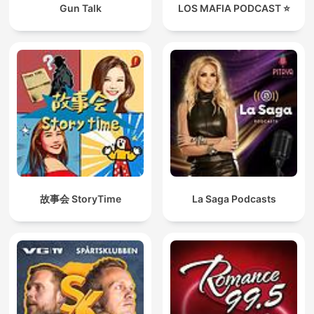
Gun Talk
LOS MAFIA PODCAST ⭐️
故事会 StoryTime
La Saga Podcasts