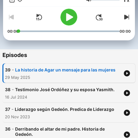
x
https://www.spreaker.com/podcast/predicas-cristianas-de-
Volume
jose-ordonez--5540700/support
.
00:00
00:00
Episodes
-
39
La historia de Agar un mensaje para las mujeres
29 May 2025
-
38
Testimonio José Ordóñez y su esposa Yasmith.
16 Jul 2024
-
37
Liderazgo según Gedeón. Predica de Liderazgo
20 Nov 2023
-
36
Derribando el altar de mi padre. Historia de
Gedeón.