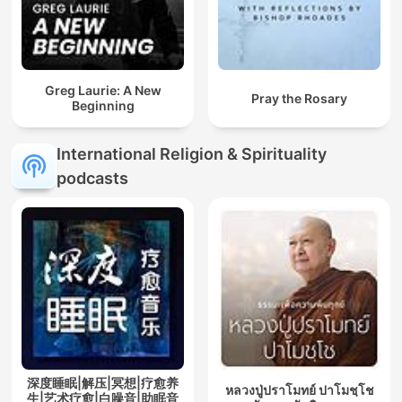
Greg Laurie: A New
Pray the Rosary
Beginning
International Religion & Spirituality
podcasts
深度睡眠|解压|冥想|疗愈养
หลวงปู่ปราโมทย์ ปาโมชฺโช
生|艺术疗愈|白噪音|助眠音