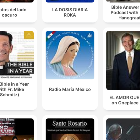
Bible Answe
atos del lado
LA DOSIS DIARIA
Podcast with
oscuro
ROKA
Hanegraaf
Bible in a Year
ith Fr. Mike
Radio María México
Schmitz)
EL AMOR QUE
on Oneplace