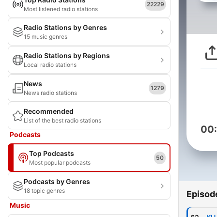
22229
Most listened radio stations
Radio Stations by Genres
15 music genres
Radio Stations by Regions
Local radio stations
News
1279
News radio stations
Recommended
List of the best radio stations
00
Podcasts
Top Podcasts
50
Most popular podcasts
Podcasts by Genres
18 topic genres
Episod
Music