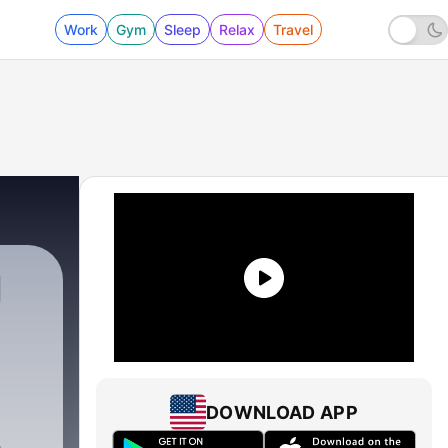
Work
Gym
Sleep
Relax
Travel
N
DOWNLOAD APP