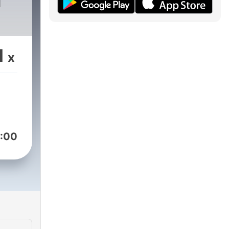
H
1
x
:00