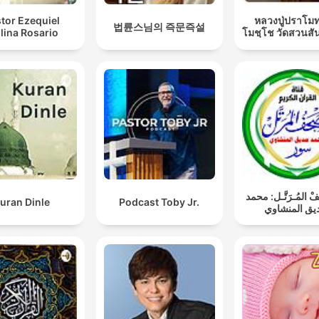
tor Ezequiel
หลวงปู่ปราโมท
법륜스님의 즉문즉설
lina Rosario
โมชฺโช วัดสวนสั
فْ المُـرَتَّـل: محمد
uran Dinle
Podcast Toby Jr.
ق المنشاوي