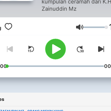
kumpulan ceramah dari K.
Zainuddin Mz
Volume
:00
00
es