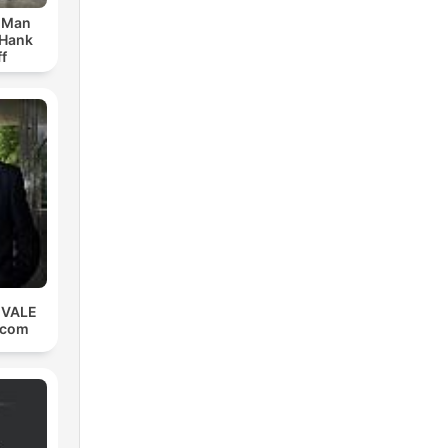
r Man
 Hank
f
 VALE
.com