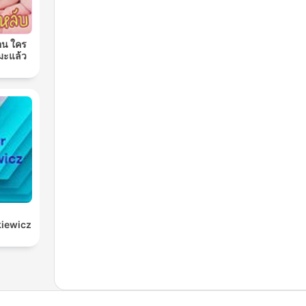
อน ใคร
มะแล้ว
kiewicz