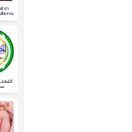
ย์ ปา
นติธรรม
المُصْحَـ
صدي