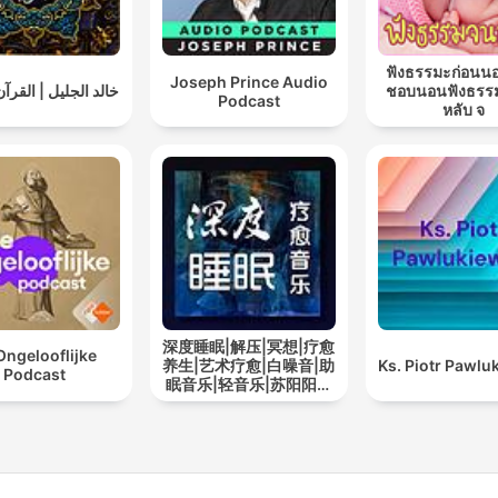
ฟังธรรมะก่อนน
Joseph Prince Audio
خالد الجليل | القرآ
ชอบนอนฟังธรร
Podcast
หลับ จ
深度睡眠|解压|冥想|疗愈
Ongelooflijke
养生|艺术疗愈|白噪音|助
Ks. Piotr Pawlu
Podcast
眠音乐|轻音乐|苏阳阳频
道