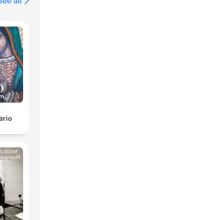
See all
ario