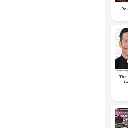
Rel
The 
(w