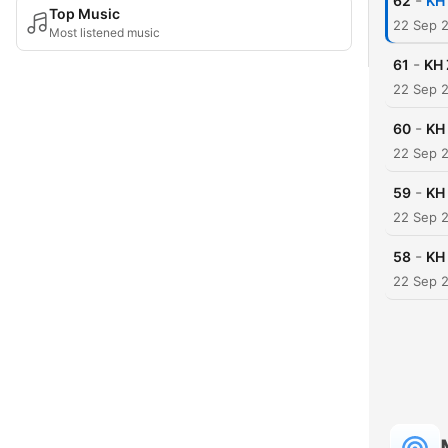
-
62
KH
Top Music
22 Sep 
Most listened music
-
61
KH 
22 Sep 
-
60
KH
22 Sep 
-
59
KH
22 Sep 
-
58
KH
22 Sep 