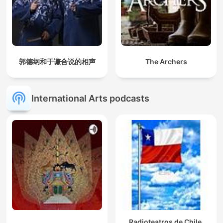
郭德纲和于谦合说的相声
The Archers
International Arts podcasts
Radioteatros de Chile,