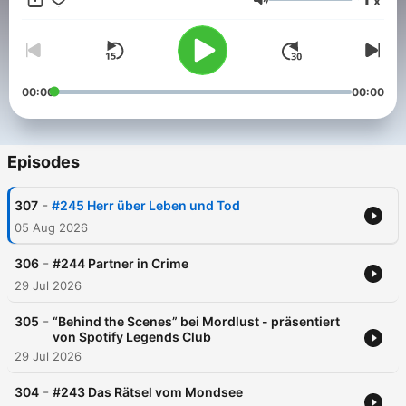
x
Expertise. Dabei gehen sie Fragen nach wie: Was sind die
Volume
Schwierigkeiten bei einem Indizienprozess? Wieso gestehen
Unschuldige? Und wie hätte die Tat womöglich verhindert
werden können? Mord aus Habgier, niedrigen Beweggründen
oder Mordlust - für die meisten Verbrechen gibt es eine
Erklärung und nach der suchen die beiden. Du möchtest mehr
00:00
00:00
über unsere Werbepartner erfahren? Hier findest du alle Infos &
Rabatte: https://linktr.ee/Mordlust Du möchtest Werbung in
diesem Podcast schalten? Dann erfahre hier mehr über die
Werbemöglichkeiten bei Seven.One Audio:
Episodes
https://www.seven.one/portfolio/sevenone-audio
-
307
#245 Herr über Leben und Tod
05 Aug 2026
-
306
#244 Partner in Crime
29 Jul 2026
-
305
“Behind the Scenes” bei Mordlust - präsentiert
von Spotify Legends Club
29 Jul 2026
-
304
#243 Das Rätsel vom Mondsee