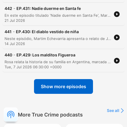
-
442
EP.431: Nadie duerme en Santa fe
En este episodio titulado 'Nadie duerme en Santa Fe', Martín Echevarría presenta los relatos de Emilia y Maya sobre experiencias paranormales. Emilia comparte sucesos inquietantes ocurridos en su pueblo natal, Ceres, relacionados con presencias extrañas y encuentros tras el fallecimiento de sus abuelos. Por su parte, Maya relata sucesos inexplicables vividos en Santa Fe, incluyendo presencias visuales, ataques físicos y una visita a una curandera. El episodio explora también episodios de parálisis del sueño, lesiones físicas inexplicables y la presencia de acompañantes espirituales.
21 Jul 2026
-
441
EP.430: El diablo vestido de niña
Neste episódio, Martim Echevarria apresenta o relato de Joaquina sobre experiências paranormais em sua casa na Argentina, detalhando manifestações como figuras misteriosas e objetos com comportamentos inexplicáveis. A narrativa explora também presenças de entidades infantis, alterações na realidade física e fenômenos que afetaram seus familiares. A discussão aborda a natureza do medo e as dificuldades de compreender fenômenos que não possuem uma explicação lógica, encerrando com uma reflexão sobre como o desconhecido pode se manifestar de formas inesperadas.
14 Jul 2026
-
440
EP.429: Los malditos Figueroa
Rosa relata la historia de su familia en Argentina, marcada por una supuesta maldición derivada de las acciones de su abuelo, quien profanó un cementerio para construir su riqueza. La narración describe sucesos paranormales, muertes trágicas y la herencia de capacidades psíquicas que Rosa ha experimentado desde su infancia. La conversación profundiza en experiencias paranormales de su niñez, incluyendo el encuentro con un niño fallecido y un ataque físico por parte de una presencia oscura. El episodio concluye con la revelación de que Rosa es médium y una reflexión sobre la carga de estas experiencias generacionales.
Tue, 7 Jul 2026 06:30:00 +0000
Show more episodes
See all
More True Crime podcasts