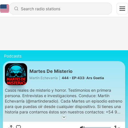
Podcasts
Martes De Misterio
Martín Echevarría
|
444 - EP:433: Ars Goetia
Casos reales de misterio y horror. Testimonios en primera
persona. Entrevistas e investigaciones. Conduce: Martín
Echevarría (@martinderadio). Cada Martes un episodio estreno
para que puedas oír desde cualquier dispositivo. Si tienes una
historia para contarnos éstos son nuestros contactos: +54 9
223 6155802 (Whatsapp Producción) // @martesdemisterio
(Instagram) // mail: martesdemisterio@gmail.com
1