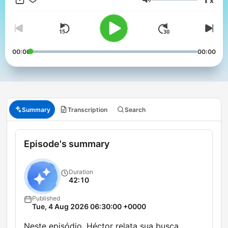
x
Volume
00:00
00:00
Summary
Transcription
Search
Episode's summary
Duration
42:10
Published
Tue, 4 Aug 2026 06:30:00 +0000
Neste episódio, Héctor relata sua busca