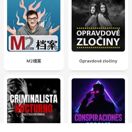
M2檔案
Opravdové zločiny