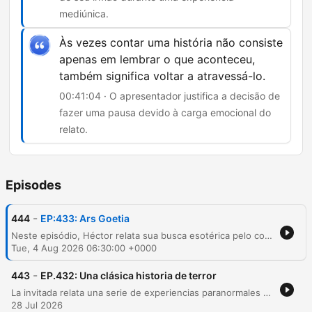
mediúnica.
Às vezes contar uma história não consiste
apenas em lembrar o que aconteceu,
também significa voltar a atravessá-lo.
00:41:04 · O apresentador justifica a decisão de
fazer uma pausa devido à carga emocional do
relato.
Episodes
-
444
EP:433: Ars Goetia
Neste episódio, Héctor relata sua busca esotérica pelo contato com o irmão falecido através do estudo da Ars Goetia e rituais de invocação. Ele descreve experiências sobrenaturais intensas, incluindo fenômenos paranormais que afetaram sua namorada e um reencontro sensorial com o aroma de seu irmão durante uma meditação. A narrativa culmina em um momento de tensão ao ouvir batidas misteriosas em sua porta, levando os apresentadores a interromper o relato para respeitar a carga emocional do convidado.
Tue, 4 Aug 2026 06:30:00 +0000
-
443
EP.432: Una clásica historia de terror
La invitada relata una serie de experiencias paranormales vividas en una casa de fin de semana en Guacalera, Jujuy, que abarcan desde su infancia hasta la edad adulta. Describe sucesos inexplicables como presencias oscuras, ruidos y fenómenos con el agua, culminando en un episodio de terror donde una amiga sufre un ataque físico por parte de una entidad. Tras enfrentar situaciones de aislamiento y agresiones físicas, la narradora relata cómo decidió confrontar a la entidad, a la que identifica como Mohamed, para establecer una convivencia pacífica. El episodio también explora otras historias sobrenaturales del norte de Jujuy y reflexiona sobre el aprendizaje de gestionar la sensibilidad espiritual.
28 Jul 2026