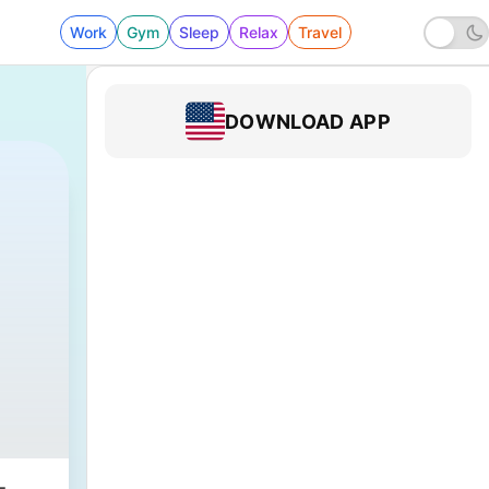
Work
Gym
Sleep
Relax
Travel
DOWNLOAD APP