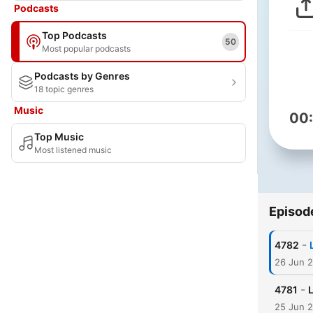
Podcasts
Top Podcasts
50
Most popular podcasts
Podcasts by Genres
18 topic genres
Music
00
Top Music
Most listened music
Episod
-
4782
26 Jun 
-
4781
L
25 Jun 