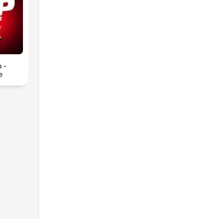
p -
e