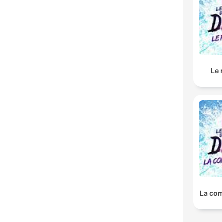
Le 
La com