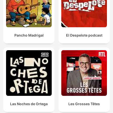
Pancho Madrigal
El Despelote podcast
Las Noches de Ortega
Les Grosses Têtes