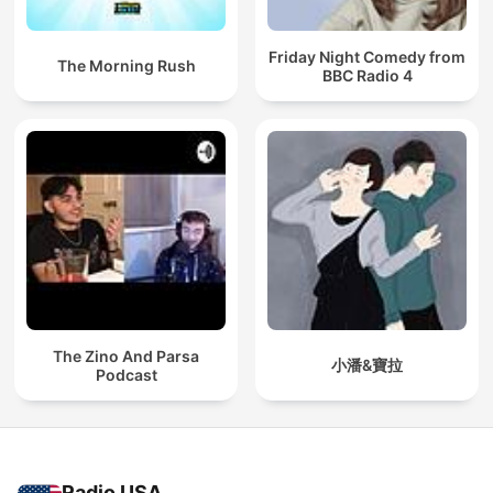
Friday Night Comedy from
The Morning Rush
BBC Radio 4
The Zino And Parsa
小潘&寶拉
Podcast
Radio USA