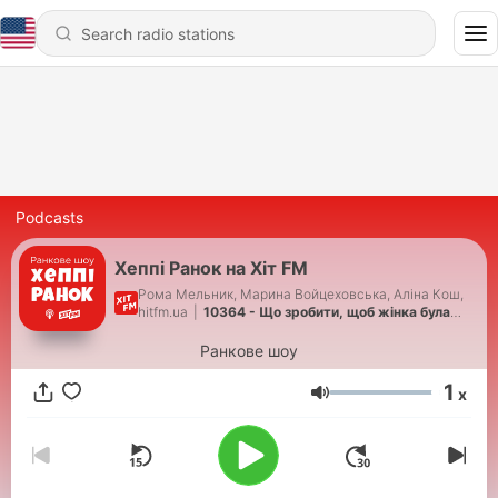
Podcasts
Хеппі Ранок на Хіт FM
Рома Мельник, Марина Войцеховська, Аліна Кош,
hitfm.ua
|
10364 - Що зробити, щоб жінка була
щаслива? (31.07.2026)
Ранкове шоу
1
x
Volume