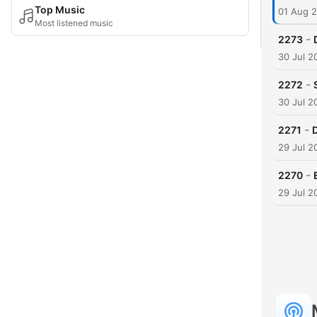
Top Music
01 Aug 
Most listened music
-
2273
30 Jul 2
-
2272
30 Jul 2
-
2271
29 Jul 2
-
2270
29 Jul 2