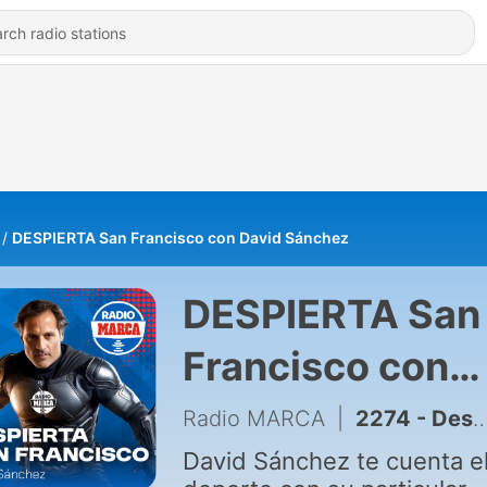
DESPIERTA San Francisco con David Sánchez
DESPIERTA San
Francisco con
David Sánchez
Radio MARCA
|
2274 - Despierta San Francisco. 31 de julio de 2026 (Programa completo)
David Sánchez te cuenta e