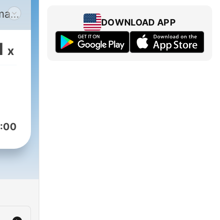
rma
DOWNLOAD APP
 17
isco
1
x
:00