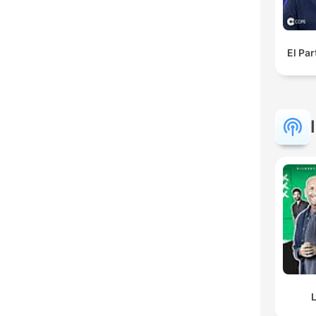
El Pa
L