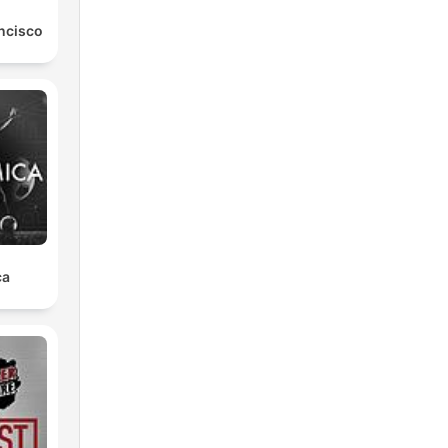
ancisco
ca