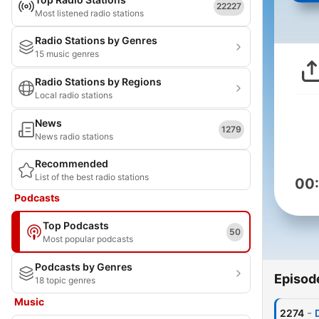
22227
Most listened radio stations
Radio Stations by Genres
15 music genres
Radio Stations by Regions
Local radio stations
News
1279
News radio stations
Recommended
List of the best radio stations
00
Podcasts
Top Podcasts
50
Most popular podcasts
Podcasts by Genres
Episod
18 topic genres
Music
-
2274