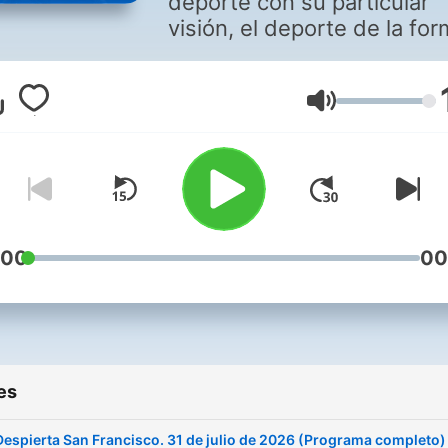
deporte con su particular
visión, el deporte de la fo
más desenfadada. De 16 a
horas, Despierta San Franc
con La Libreta, Santi
Volume
Cañizares, Nacho Peña y
Látigo Serrano como
colaboradores.
:00
00
es
Despierta San Francisco. 31 de julio de 2026 (Programa completo)