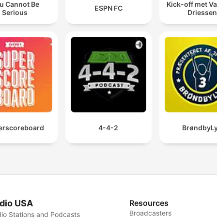
u Cannot Be
Kick-off met Va
ESPN FC
Serious
Driessen
erscoreboard
4-4-2
BrøndbyL
dio USA
Resources
Broadcasters
io Stations and Podcasts