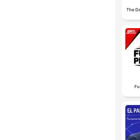
The D
Fu