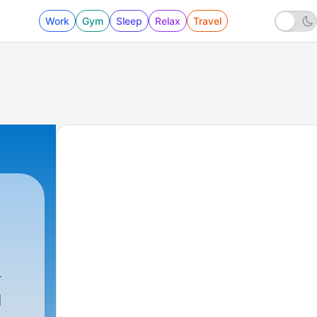
Work
Gym
Sleep
Relax
Travel
l