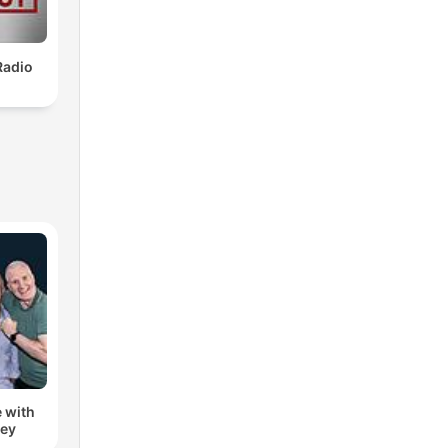
Radio
 with
zey