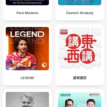
Perú Misterio
Čestmír Strakatý
LEGEND
講東講西