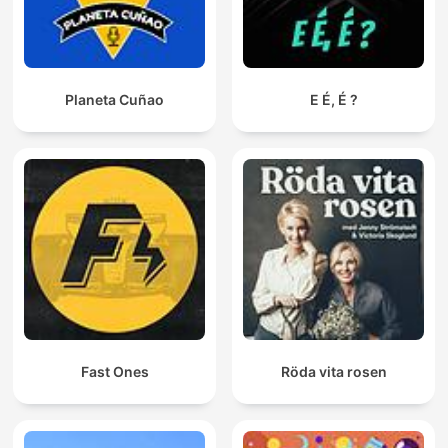
Planeta Cuñao
E É, É ?
Fast Ones
Röda vita rosen