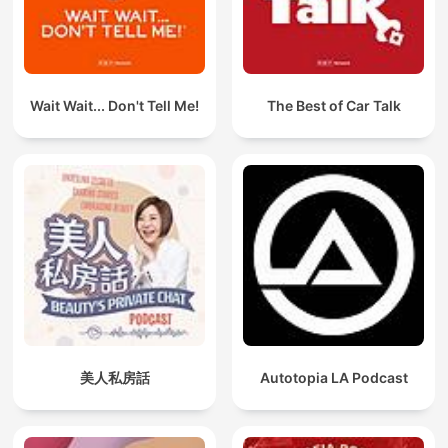
Miedo honra los cuentos de terror como parte de la
experiencia humana. Cuando termina un episodio de Relatos
de Miedo, algo cambia en ti. Las historias de terror ya no son
solo ficción. Las historias de terror cortas siguen resonando.
Las historias de miedo te acompañan en el silencio. Y
Wait Wait... Don't Tell Me!
The Best of Car Talk
entiendes que Relatos de Miedo no es solo un podcast: es el
lugar donde tus miedos encuentran voz. Porque Relatos de
Miedo vive en cada Relatos de terror, en cada suspiro después
de una frase, en cada recuerdo activado por historias
paranormales. Relatos de Miedo es ese espacio donde los
Creepypasta, las leyendas de terror y los cuentos de terror se
sienten reales. Y cuando apagas el episodio de Relatos de
Miedo, sabes que volverás… porque el miedo, cuando se
comparte, también acompaña.
美人私房話
Autotopia LA Podcast