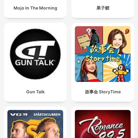
Mojo In The Morning
果子貍
Gun Talk
故事会 StoryTime