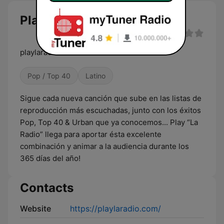
Play La Radio live
playlaradio.com
Pop / Top 40
Latino
Sigue cada nueva canción que sube en las listas de
reproducción más escuchadas, junto con los éxitos
Pop, Top 40 & Urban que ya conocemos... Play “La
Radio” llega para aportar ésta excelente
combinación y animar a la audiencia durante los
365 días del año!
Contacts
Website
https://playlaradio.com/