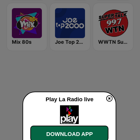
Mix 80s
Joe Top 2000
WWTN SuperTalk 99.7 FM
Play La Radio live
DOWNLOAD APP