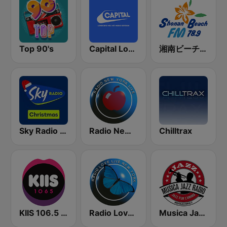
Top 90's
Capital London
湘南ビーチFM (Shonan Beach FM)
Sky Radio Christmas
Radio New York Live
Chilltrax
KIIS 106.5 FM
Radio Love Live
Musica Jazz Radio