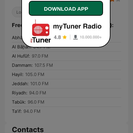
DOWNLOAD APP
Local
Frequencies Alif Alif FM (ألف ألف إف إم):
Abhā:
101.0 FM
Al Bāḩah:
94.7 FM
Al Hufūf:
97.0 FM
Dammam:
107.5 FM
Hayil:
105.0 FM
Jeddah:
101.0 FM
Riyadh:
94.0 FM
Tabūk:
96.0 FM
Ta’if:
94.0 FM
Contacts