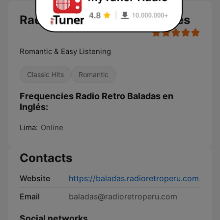
Radio Retro Baladas en Inglés
Romantic & Easy Listening
Classic Hits
Romantic
Frequencies Radio Retro Baladas en
Inglés:
Lima:
Online
Contacts
Website
https://baladas.radioretroperu.com
Email
baladas@radioretroperu.com
Social networks