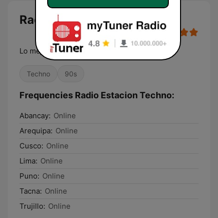
Radio Estacion Techno
Lo mejor de los noventas
Techno
90s
Frequencies Radio Estacion Techno:
Abancay:
Online
Arequipa:
Online
Cusco:
Online
Lima:
Online
Puno:
Online
Tacna:
Online
Trujillo:
Online