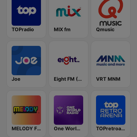
TOPradio
MIX fm
Qmusic
Joe
Eight FM (One FM 881)
VRT MNM
MELODY FM
One World Radio
TOPretroarena