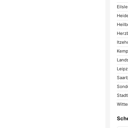
Eilsl
Heide
Heilb
Herz
Itzeh
Kempt
Land
Leipz
Saarb
Sond
Stadt
Witte
Sch