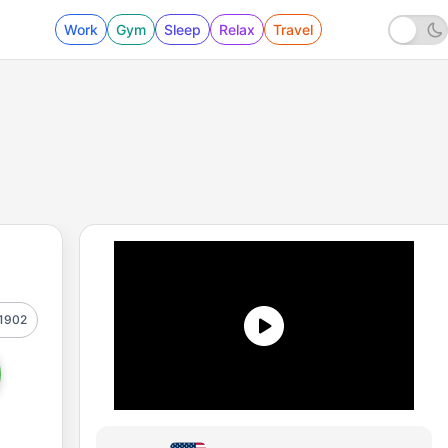
Work
Gym
Sleep
Relax
Travel
1902