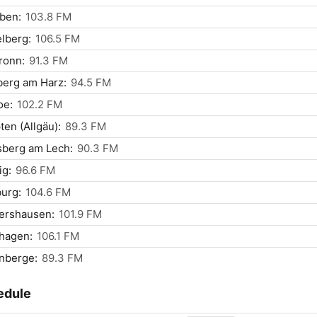
eben:
103.8 FM
lberg:
106.5 FM
ronn:
91.3 FM
berg am Harz:
94.5 FM
oe:
102.2 FM
en (Allgäu):
89.3 FM
sberg am Lech:
90.3 FM
ig:
96.6 FM
urg:
104.6 FM
ershausen:
101.9 FM
hagen:
106.1 FM
nberge:
89.3 FM
edule