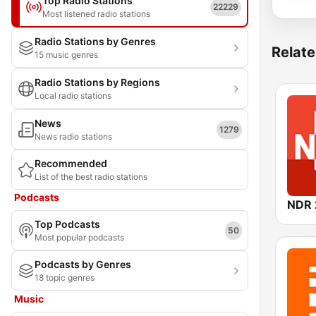
Top Radio Stations
22229
Most listened radio stations
Radio Stations by Genres
Relate
15 music genres
Radio Stations by Regions
Local radio stations
News
1279
News radio stations
Recommended
List of the best radio stations
Podcasts
NDR 
Top Podcasts
50
Most popular podcasts
Podcasts by Genres
18 topic genres
Music