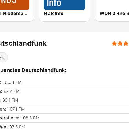
NDR 1 Niedersachsen
NDR Info
utschlandfunk
ws
uencies Deutschlandfunk:
:
100.3 FM
n:
97.7 FM
:
89.1 FM
en:
107.1 FM
bernheim:
106.3 FM
den:
97.3 FM