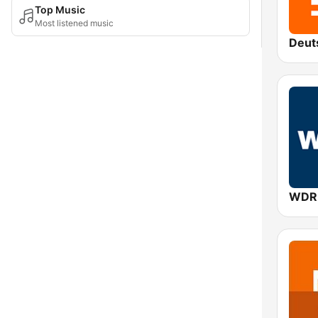
Top Music
Most listened music
WDR