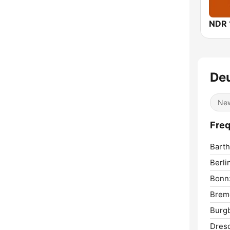
De
Ne
Freq
Barth
Berli
Bonn
Brem
Burg
Dres