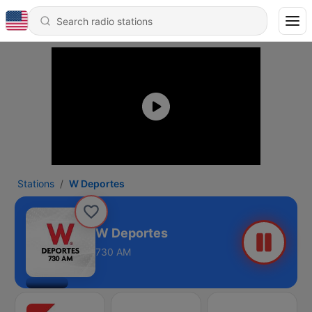
Stations
W Deportes
W Deportes
730 AM