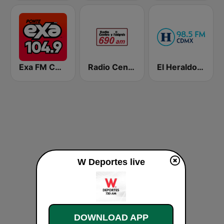
Exa FM CDMX
Radio Centro y El Fonógrafo
El Heraldo de México
W Deportes live
DOWNLOAD APP