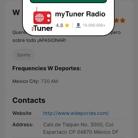
W Deportes
Queremos informar, entretener y emocionar, pero
sobre todo ¡APASIONAR!
Sports
Frequencies W Deportes:
Mexico City:
730 AM
Contacts
Website
http://www.wdeportes.com/
Address:
Calz.de Tlalpan No. 3000, Col.
Espartaco CP 04870 México DF