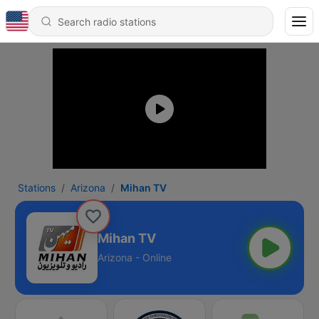
Stations
Arizona
Mihan TV
Mihan TV
Arizona - Online