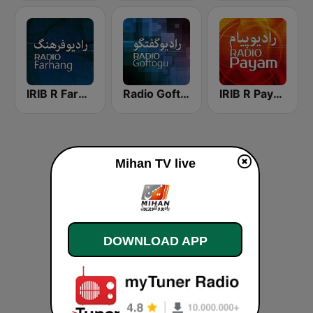
IRIB R Payam رادیو پیام
Radio Goftogoo رادیو گفت و گو
IRIB R Farhang رادیو فرهنگ
Mihan TV live
DOWNLOAD APP