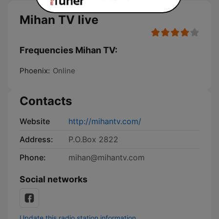
Mihan TV live
Frequencies Mihan TV:
Phoenix:
Online
Contacts
Website
http://mihantv.com/
Address:
P.O.Box 2822
Phone:
mihan@mihantv.com
Social networks
Update this radio station information