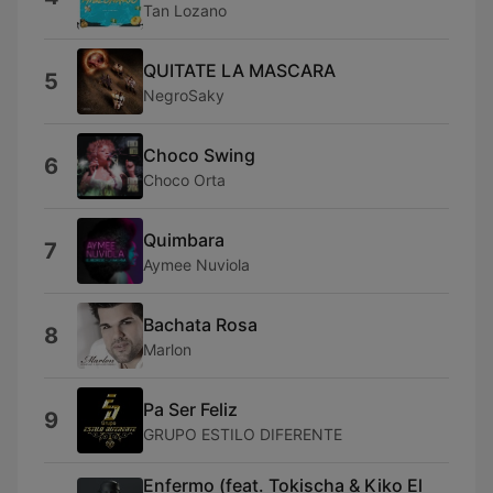
Tan Lozano
QUITATE LA MASCARA
5
NegroSaky
Choco Swing
6
Choco Orta
Quimbara
7
Aymee Nuviola
Bachata Rosa
8
Marlon
Pa Ser Feliz
9
GRUPO ESTILO DIFERENTE
Enfermo (feat. Tokischa & Kiko El