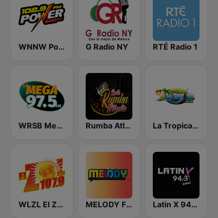
WNNW Power 800 AM - 102.9 FM
G Radio NY
RTÉ Radio 1
WRSB Mega 97.5
Rumba Atlanta
La Tropical MX
WLZL El Zol 107.9 FM
MELODY FM
Latin X 94.3 FM