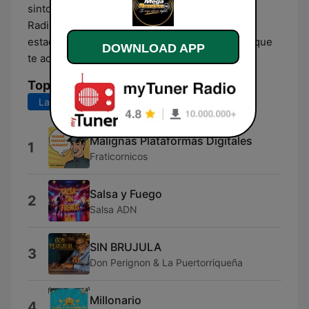
sintonizarnos fácilmente a través de My Tuner
Radio y Radio Box. 📲 Mega Rumbón FM, ¡tu
estación online con el sabor y la buena rumba que
DOWNLOAD APP
te acompaña dondequiera que vayas!
Top Songs
Last 7 days
Last 30 days
Malignas Plataformas Digitales
1
Fraticornicos
Salsa y Fuego
2
Salsa ADN
SIN BRUJULA
3
Don Perignon & La Puertorriqueña
Millonario
4