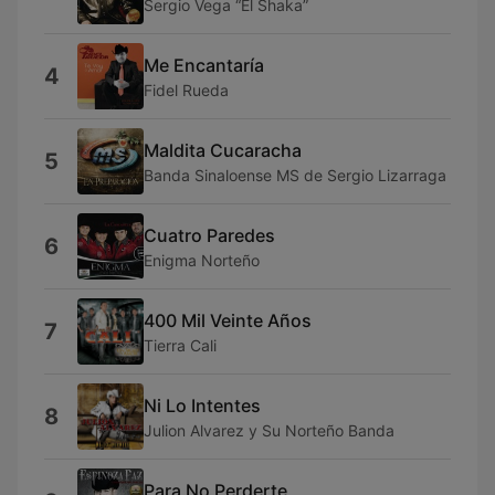
Sergio Vega “El Shaka”
Me Encantaría
4
Fidel Rueda
Maldita Cucaracha
5
Banda Sinaloense MS de Sergio Lizarraga
Cuatro Paredes
6
Enigma Norteño
400 Mil Veinte Años
7
Tierra Cali
Ni Lo Intentes
8
Julion Alvarez y Su Norteño Banda
Para No Perderte