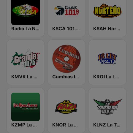
Radio La Nortena
KSCA 101.9 Los Angeles FM (US Only)
KSAH Norteño 720 y 104.1
KMVK La Grande 107.5 FM
Cumbias Inmortales Radio
KROI La Ley 92.1 FM
KZMP La Ranchera 106.7 FM and 1540 AM
KNOR La Raza 93.7 (US Only)
KLNZ La Tricolor 103.5 FM