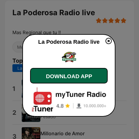
La Poderosa Radio live
Mas Regional que tu !!
La Poderosa Radio live
Mexican Music
Top Songs
Last 7 days
Last 30 days
DOWNLOAD APP
Soy Todo Tuyo
1
Los Tucanes de Tijuana
El Mil Amores
2
Pesado
Millonario de Amor
3