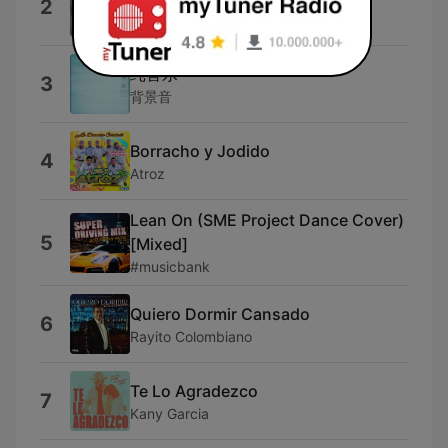
2
Meño Segovia
纯音乐
3
背景音
Borracho y Jodido
4
Atroz
Lean On (SME Project Dance Cover)
5
[Mixed]
#musicbank
Quiero Dormir Cansado
6
Rayito Colombiano
Te Lo Agradezco
7
Kany Garcia