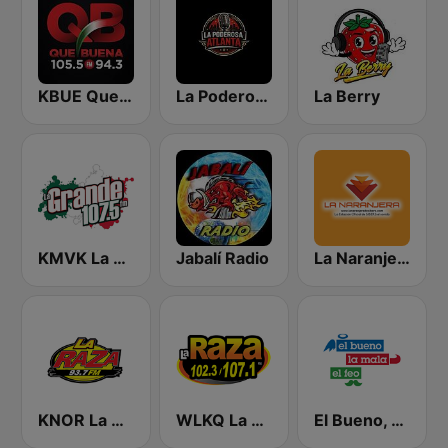
KBUE Que Buena 105.5 / 94.3 FM (US Only)
La Poderosa Atlanta
La Berry
KMVK La Grande 107.5 FM
Jabalí Radio
La Naranjera de Sibers
KNOR La Raza 93.7 (US Only)
WLKQ La Raza 102.3
El Bueno, La Mala y El Feo