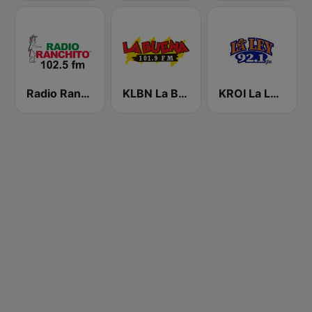
Radio Ranchito
KLBN La Buena 101.9 FM
KROI La Ley 92.1 FM