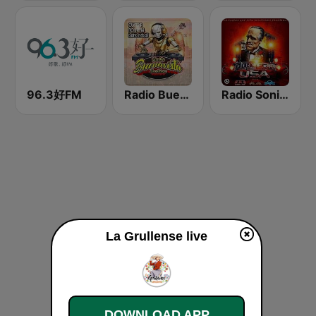
96.3好FM
Radio Buena Vista Sonidera
Radio Sonideros USA
La Grullense live
DOWNLOAD APP