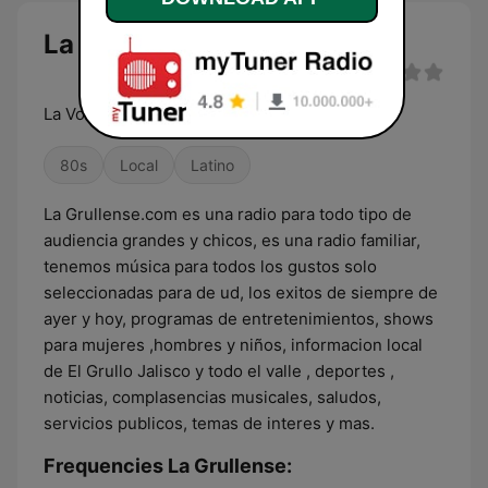
La Grullense live
La Voz del Valle desde El Grullo JALISCO
80s
Local
Latino
La Grullense.com es una radio para todo tipo de
audiencia grandes y chicos, es una radio familiar,
tenemos música para todos los gustos solo
seleccionadas para de ud, los exitos de siempre de
ayer y hoy, programas de entretenimientos, shows
para mujeres ,hombres y niños, informacion local
de El Grullo Jalisco y todo el valle , deportes ,
noticias, complasencias musicales, saludos,
servicios publicos, temas de interes y mas.
Frequencies La Grullense: