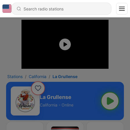
Stations
California
La Grullense
La Grullense
California - Online