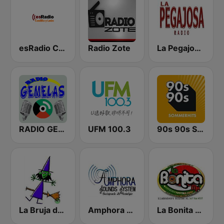
esRadio Castilla y Leon
Radio Zote
La Pegajosa Radio HD
RADIO GEMELAS
UFM 100.3
90s 90s Sommerhits
La Bruja de Las Palabras
Amphora Radio
La Bonita Mx