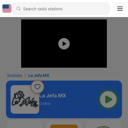
Stations
La Jefa MX
La Jefa MX
Online