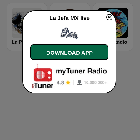
La Jefa MX live
La Parrandera Oficial
La Indomable SLP
Jabalí Radio
DOWNLOAD APP