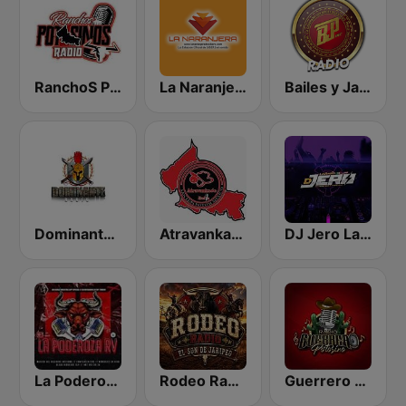
RanchoS PotosinoS Radio
La Naranjera de Sibers
Bailes y Jaripeos Potosinos
Dominante Radio
Atravankado Radio
DJ Jero La Radio
La Poderoza RV
Rodeo Radio
Guerrero Potosino Radio