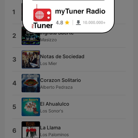
Supe Perder
1
Los Caminantes
Ingrata Suerte
2
Masizzo
Notas de Sociedad
3
Los Mier
Corazon Solitario
4
Alberto Pedraza
El Ahualulco
5
Los Sonor's
La Llama
6
Los Palominos