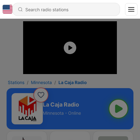
Stations
Minnesota
La Caja Radio
La Caja Radio
Minnesota - Online