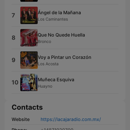
Ángel de la Mañana
7
Los Caminantes
Que No Quede Huella
8
Bronco
Voy a Pintar un Corazón
9
Los Acosta
Muñeca Esquiva
10
Huayno
Contacts
Website
https://lacajaradio.com.mx/