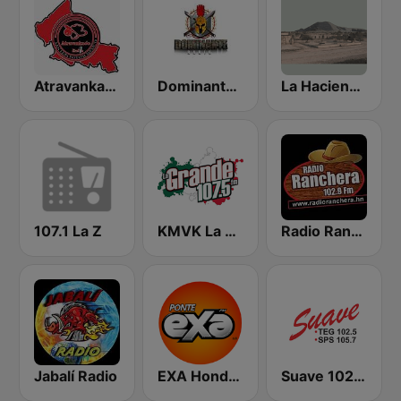
Atravankado Radio
Dominante Radio
La Hacienda Radio
107.1 La Z
KMVK La Grande 107.5 FM
Radio Ranchera Olanchito
Jabalí Radio
EXA Honduras
Suave 102.5 FM