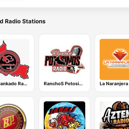
d Radio Stations
Atravankado Radio
RanchoS PotosinoS Radio