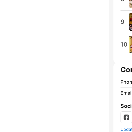
9
10
Co
Phon
Emai
Soci
Update