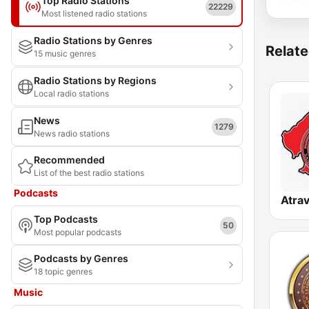
Top Radio Stations
22229
Most listened radio stations
Radio Stations by Genres
Relate
15 music genres
Radio Stations by Regions
Local radio stations
News
1279
News radio stations
Recommended
List of the best radio stations
Podcasts
Top Podcasts
50
Most popular podcasts
Podcasts by Genres
18 topic genres
Music