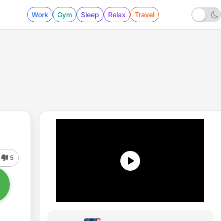
Work
Gym
Sleep
Relax
Travel
5