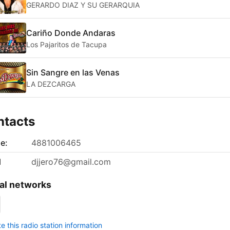
GERARDO DIAZ Y SU GERARQUIA
Cariño Donde Andaras
Los Pajaritos de Tacupa
Sin Sangre en las Venas
LA DEZCARGA
ntacts
e:
4881006465
l
djjero76@gmail.com
al networks
 this radio station information