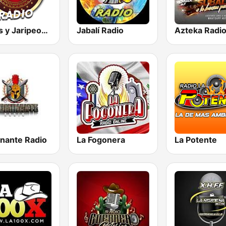
Bailes y Jaripeos Potosinos
Jabalí Radio
Azteka Radi
nante Radio
La Fogonera
La Potente