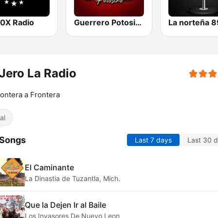
00X Radio
Guerrero Potosino Radio
Jero La Radio
ontera a Frontera
al
 Songs
Last 7 days
Last 30 
El Caminante
La Dinastia de Tuzantla, Mich.
Que la Dejen Ir al Baile
Los Invasores De Nuevo Leon