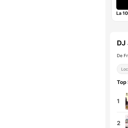
La 1
DJ 
De Fr
Loc
Top
1
2