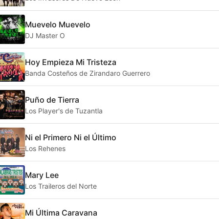
Muevelo Muevelo
DJ Master O
Hoy Empieza Mi Tristeza
Banda Costeños de Zirandaro Guerrero
Puño de Tierra
Los Player's de Tuzantla
Ni el Primero Ni el Último
Los Rehenes
Mary Lee
Los Traileros del Norte
Mi Última Caravana