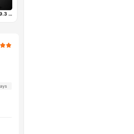
La norteña 89.3 FM
days