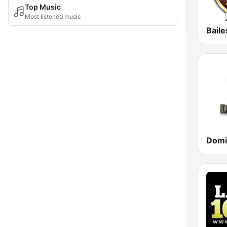
Top Music
Most listened music
Domi