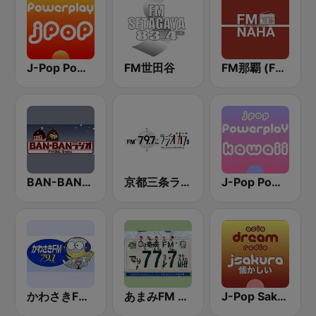
J-Pop Powerplay
FM世田谷
FM那覇 (FM Naha)
BAN-BANラジオ
京都三条ラジオカフェ
J-Pop Powerplay Kawaii
かわさきFM (FM K-City)
あまみFM ディ! (Amami FM)
J-Pop Sakura 懐かしい