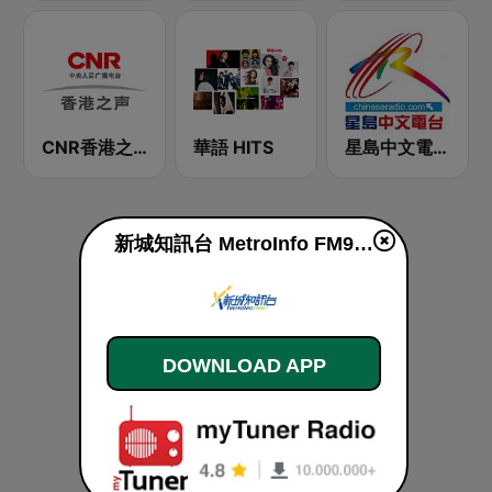
CNR香港之声 - CNR Voice of Hong Kong
華語 HITS
星島中文電台-粵語台
新城知訊台 MetroInfo FM99.7 live
DOWNLOAD APP