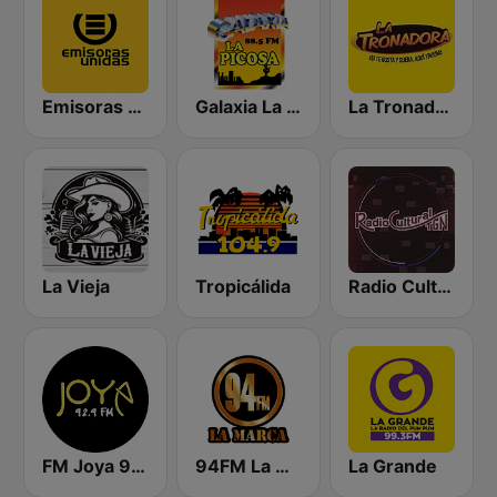
Emisoras Unidas
Galaxia La Picosa
La Tronadora
La Vieja
Tropicálida
Radio Cultural TGN
FM Joya 92.9
94FM La Marca
La Grande