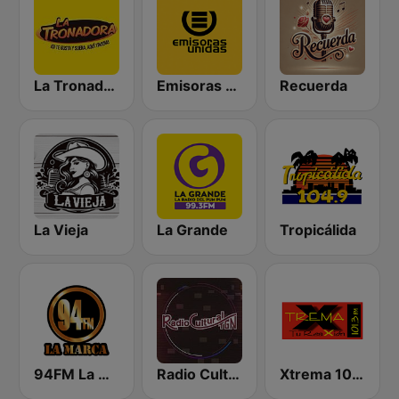
La Tronadora
Emisoras Unidas
Recuerda
La Vieja
La Grande
Tropicálida
94FM La Marca
Radio Cultural TGN
Xtrema 101.3 FM