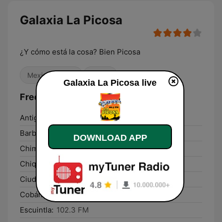
Galaxia La Picosa
¿Y cómo está la cosa? Bien Picosa
Mexican Music
Latino
Galaxia La Picosa live
Frequencies Galaxia La Picosa:
Antigua Guatemala:
88.5 FM
Barberena:
92.3 FM
DOWNLOAD APP
Chimaltenango:
88.5 FM
Chiquimula:
99.9 FM
Ciudad Melchor de Mencos:
90.9 FM
Cobán:
95.9 FM
Escuintla:
102.3 FM