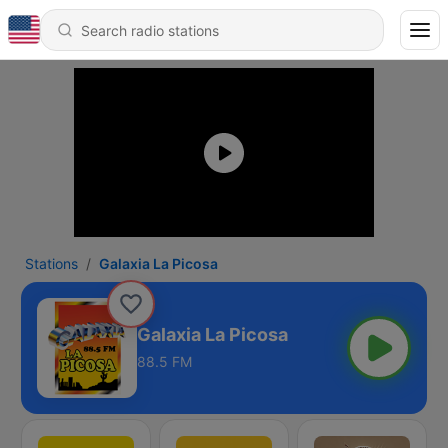
Stations
Galaxia La Picosa
Galaxia La Picosa
88.5 FM