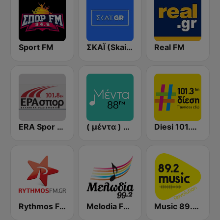
Sport FM
ΣΚΑΪ (Skai Radio 100.3)
Real FM
ERA Spor - ΕΡΑΣΠΟΡ
( μέντα ) Menta 88 FM
Diesi 101.3 FM
Rythmos FM - Ρυθμος 94.9
Melodia FM (Μελωδία 99.2)
Music 89.2 FM