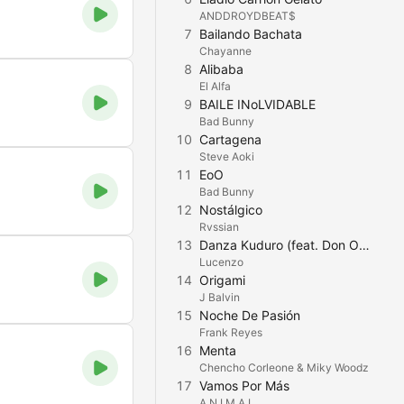
ANDDROYDBEAT$
7
Bailando Bachata
Chayanne
8
Alibaba
El Alfa
9
BAILE INoLVIDABLE
Bad Bunny
10
Cartagena
Steve Aoki
11
EoO
Bad Bunny
12
Nostálgico
Rvssian
13
Danza Kuduro (feat. Don Omar)
Lucenzo
14
Origami
J Balvin
15
Noche De Pasión
Frank Reyes
16
Menta
Chencho Corleone & Miky Woodz
17
Vamos Por Más
A.N.I.M.A.L.