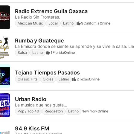
Radio Extremo Guila Oaxaca
La Radio Sin Fronteras.
Mexican Music
Local
Latino
9
California
Online
Rumba y Guateque
La Emisora donde se siente,se aprende y se vive la salsa. Ll
Salsa
Latino
1
Florida
Online
Tejano Tiempos Pasados
Classic Hits
Oldies
Latino
2
Texas
Online
Urban Radio
La música que nos gusta...
Pop / Top 40
Reggaeton
Latino
New York
Online
94.9 Kiss FM