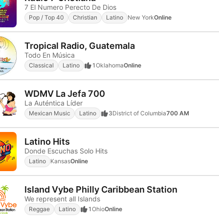
7 El Numero Perecto De Dios
Pop / Top 40
Christian
Latino
New York
Online
Tropical Radio, Guatemala
Todo En Música
Classical
Latino
1
Oklahoma
Online
WDMV La Jefa 700
La Auténtica Líder
Mexican Music
Latino
3
District of Columbia
700 AM
Latino Hits
Donde Escuchas Solo Hits
Latino
Kansas
Online
Island Vybe Philly Caribbean Station
We represent all Islands
Reggae
Latino
1
Ohio
Online