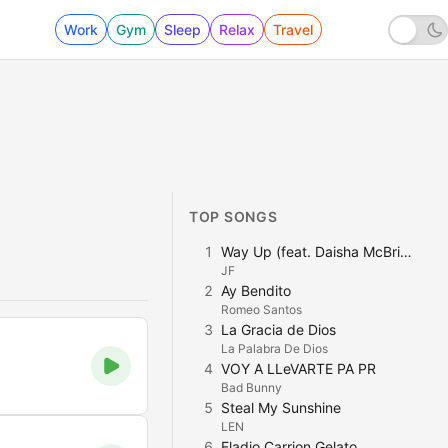
Work
Gym
Sleep
Relax
Travel
TOP SONGS
1
Way Up (feat. Daisha McBride)
JF
2
Ay Bendito
Romeo Santos
3
La Gracia de Dios
La Palabra De Dios
4
VOY A LLeVARTE PA PR
Bad Bunny
5
Steal My Sunshine
LEN
6
Eladio Carrion Gelato