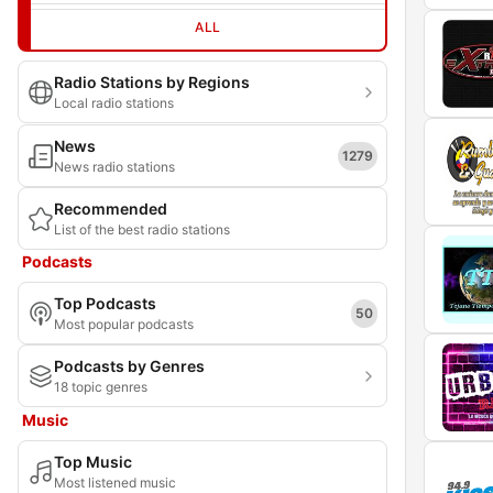
ALL
Radio Stations by Regions
Local radio stations
News
1279
News radio stations
Recommended
List of the best radio stations
Podcasts
Top Podcasts
50
Most popular podcasts
Podcasts by Genres
18 topic genres
Music
Top Music
Most listened music