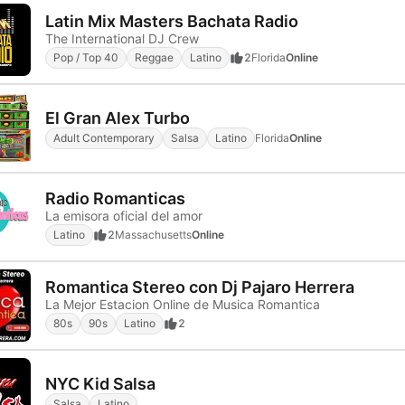
Latin Mix Masters Bachata Radio
The International DJ Crew
Pop / Top 40
Reggae
Latino
2
Florida
Online
El Gran Alex Turbo
Adult Contemporary
Salsa
Latino
Florida
Online
Radio Romanticas
La emisora oficial del amor
Latino
2
Massachusetts
Online
Romantica Stereo con Dj Pajaro Herrera
La Mejor Estacion Online de Musica Romantica
80s
90s
Latino
2
NYC Kid Salsa
Salsa
Latino