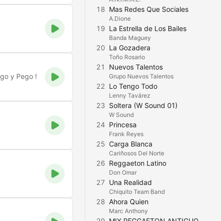
18
Mas Redes Que Sociales
A.Dione
19
La Estrella de Los Bailes
Banda Maguey
20
La Gozadera
Toño Rosario
21
Nuevos Talentos
ego y Pego !
Grupo Nuevos Talentos
22
Lo Tengo Todo
Lenny Tavárez
23
Soltera (W Sound 01)
W Sound
24
Princesa
Frank Reyes
25
Carga Blanca
Cariñosos Del Norte
26
Reggaeton Latino
Don Omar
27
Una Realidad
Chiquito Team Band
28
Ahora Quien
Marc Anthony
29
MIX REGGAETON ANTIGUO