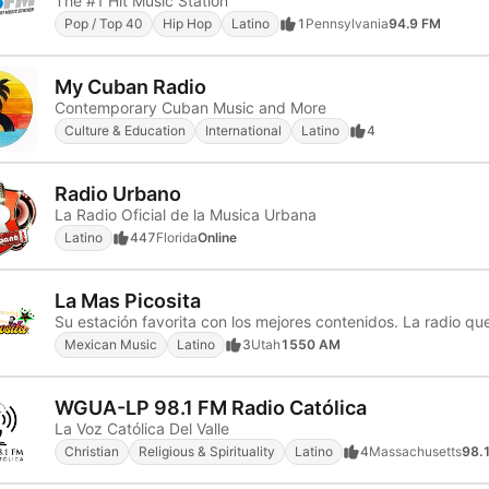
The #1 Hit Music Station
Pop / Top 40
Hip Hop
Latino
1
Pennsylvania
94.9 FM
My Cuban Radio
Contemporary Cuban Music and More
Culture & Education
International
Latino
4
Radio Urbano
La Radio Oficial de la Musica Urbana
Latino
447
Florida
Online
La Mas Picosita
Su estación favorita con los mejores contenidos. La radio qu
Mexican Music
Latino
3
Utah
1550 AM
WGUA-LP 98.1 FM Radio Católica
La Voz Católica Del Valle
Christian
Religious & Spirituality
Latino
4
Massachusetts
98.