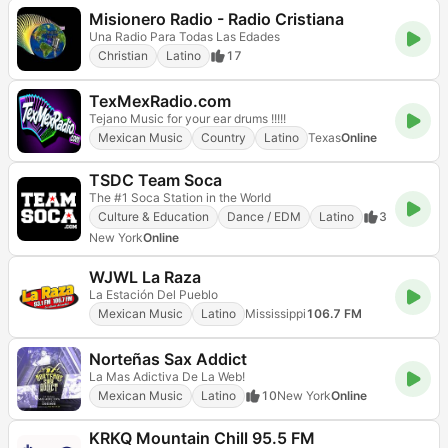
Misionero Radio - Radio Cristiana
Una Radio Para Todas Las Edades
Christian
Latino
17
TexMexRadio.com
Tejano Music for your ear drums !!!!!
Mexican Music
Country
Latino
Texas
Online
TSDC Team Soca
The #1 Soca Station in the World
Culture & Education
Dance / EDM
Latino
3
New York
Online
WJWL La Raza
La Estación Del Pueblo
Mexican Music
Latino
Mississippi
106.7 FM
Norteñas Sax Addict
La Mas Adictiva De La Web!
Mexican Music
Latino
10
New York
Online
KRKQ Mountain Chill 95.5 FM