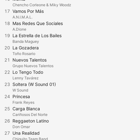
Chencho Corleone & Miky Woodz
17
Vamos Por Más
A.N.I.M.A.L.
18
Mas Redes Que Sociales
A.Dione
19
La Estrella de Los Bailes
Banda Maguey
20
La Gozadera
Toño Rosario
21
Nuevos Talentos
Grupo Nuevos Talentos
22
Lo Tengo Todo
Lenny Tavárez
23
Soltera (W Sound 01)
W Sound
24
Princesa
Frank Reyes
25
Carga Blanca
Cariñosos Del Norte
26
Reggaeton Latino
Don Omar
27
Una Realidad
Chiquito Team Band