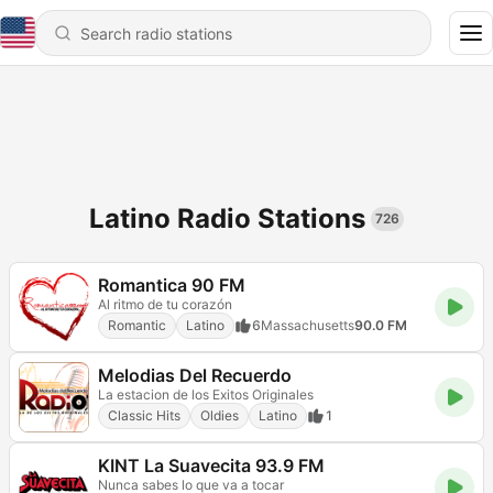
Latino Radio Stations
726
Romantica 90 FM
Al ritmo de tu corazón
Romantic
Latino
6
Massachusetts
90.0 FM
Melodias Del Recuerdo
La estacion de los Exitos Originales
Classic Hits
Oldies
Latino
1
KINT La Suavecita 93.9 FM
Nunca sabes lo que va a tocar