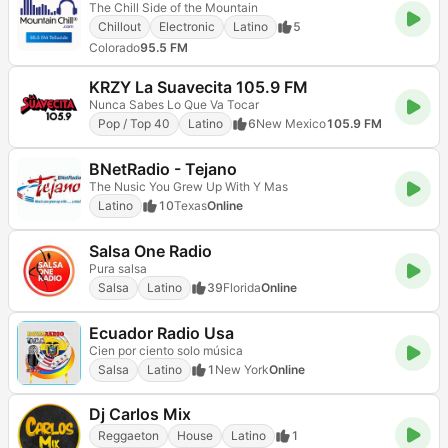
The Chill Side of the Mountain
Chillout
Electronic
Latino
5
Colorado
95.5 FM
KRZY La Suavecita 105.9 FM
Nunca Sabes Lo Que Va Tocar
Pop / Top 40
Latino
6
New Mexico
105.9 FM
BNetRadio - Tejano
The Nusic You Grew Up With Y Mas
Latino
10
Texas
Online
Salsa One Radio
Pura salsa
Salsa
Latino
39
Florida
Online
Ecuador Radio Usa
Cien por ciento solo música
Salsa
Latino
1
New York
Online
Dj Carlos Mix
Reggaeton
House
Latino
1