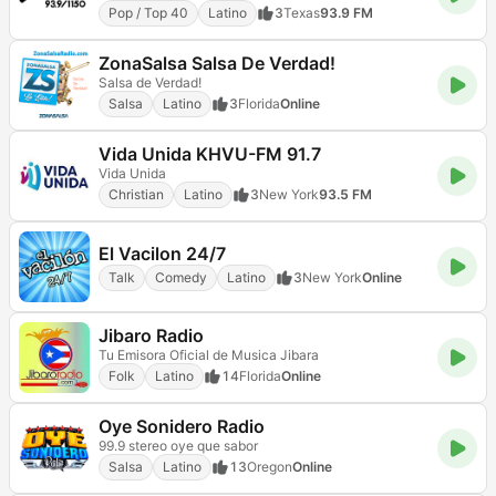
Pop / Top 40
Latino
3
Texas
93.9 FM
ZonaSalsa Salsa De Verdad!
Salsa de Verdad!
Salsa
Latino
3
Florida
Online
Vida Unida KHVU-FM 91.7
Vida Unida
Christian
Latino
3
New York
93.5 FM
El Vacilon 24/7
Talk
Comedy
Latino
3
New York
Online
Jibaro Radio
Tu Emisora Oficial de Musica Jibara
Folk
Latino
14
Florida
Online
Oye Sonidero Radio
99.9 stereo oye que sabor
Salsa
Latino
13
Oregon
Online