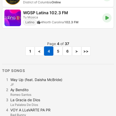
District of Columbia
Online
WGSP Latina 102.3 FM
Tu Música
Latino
4
North Carolina
102.3 FM
Page
4
of
37
1
<
4
5
6
>
>>
TOP SONGS
1
Way Up (feat. Daisha McBride)
JF
2
Ay Bendito
Romeo Santos
3
La Gracia de Dios
La Palabra De Dios
4
VOY A LLeVARTE PA PR
Bad Bunny