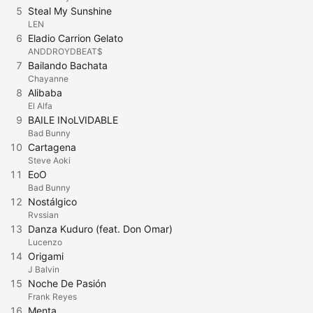
5
Steal My Sunshine
LEN
6
Eladio Carrion Gelato
ANDDROYDBEAT$
7
Bailando Bachata
Chayanne
8
Alibaba
El Alfa
9
BAILE INoLVIDABLE
Bad Bunny
10
Cartagena
Steve Aoki
11
EoO
Bad Bunny
12
Nostálgico
Rvssian
13
Danza Kuduro (feat. Don Omar)
Lucenzo
14
Origami
J Balvin
15
Noche De Pasión
Frank Reyes
16
Menta