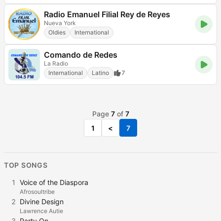
Radio Emanuel Filial Rey de Reyes
Nueva York
Oldies
International
Comando de Redes
La Radio
International
Latino
7
Page
7
of
7
1
<
7
TOP SONGS
1
Voice of the Diaspora
Afrosoultribe
2
Divine Design
Lawrence Autie
3
Party On