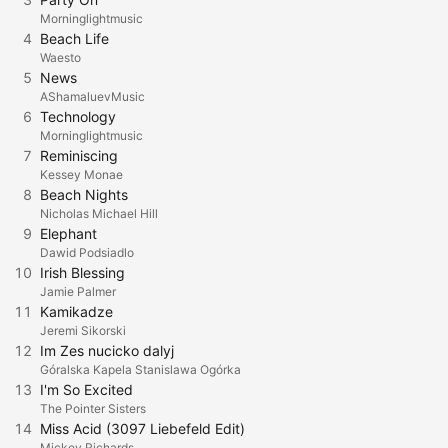
Morninglightmusic
4
Beach Life
Waesto
5
News
AShamaluevMusic
6
Technology
Morninglightmusic
7
Reminiscing
Kessey Monae
8
Beach Nights
Nicholas Michael Hill
9
Elephant
Dawid Podsiadlo
10
Irish Blessing
Jamie Palmer
11
Kamikadze
Jeremi Sikorski
12
Im Zes nucicko dalyj
Góralska Kapela Stanislawa Ogórka
13
I'm So Excited
The Pointer Sisters
14
Miss Acid (3097 Liebefeld Edit)
Mickey Richards