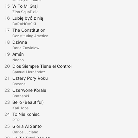
15
W To Mi Graj
Zion SquaDzik
16
Lubię być z nią
BARANOVSKI
17
The Constitution
Constituting America
18
Dziwna
Daria Zawiałow
19
Amén
Nacho
20
Dios Siempre Tiene el Control
Samuel Hernández
21
Cztery Pory Roku
Bozena
22
Czerwone Korale
Brathanki
23
Bello (Beautiful)
Kari Jobe
24
To Nie Koniec
PTP
25
Gloria Al Santo
Carlos Luciano