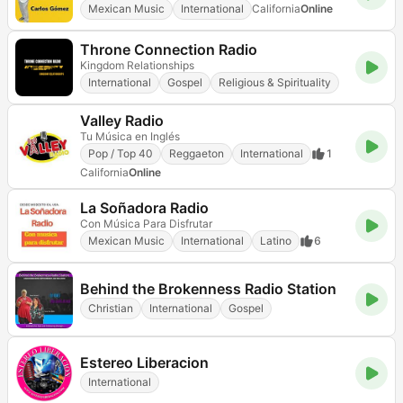
Mexican Music
International
California
Online
Throne Connection Radio
Kingdom Relationships
International
Gospel
Religious & Spirituality
Valley Radio
Tu Música en Inglés
Pop / Top 40
Reggaeton
International
1
California
Online
La Soñadora Radio
Con Música Para Disfrutar
Mexican Music
International
Latino
6
Behind the Brokenness Radio Station
Christian
International
Gospel
Estereo Liberacion
International