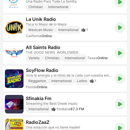
Una Radio Para Toda La familia
Christian
International
La Unik Radio
Toca lo Mejor de lo Mejor
Mexican Music
International
1
California
Online
All Saints Radio
THE GOOD NEWS. WORLDWIDE.
Variety
Christian
International
Texas
Online
SoyFlow Radio
Vive la energía y el ritmo de la calle con nuestra emisora, Tu Música con flow las 24 Horas
Reggaeton
International
Latino
1
Florida
Online
Sfinakia Fm
Streaming the Best Greek music
International
1
Indiana
97.3 FM
RadioZaaZ
Una estación que no tiene madre!