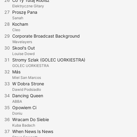
26
Co Ty Tutaj Robisz
Elektryczne Gitary
27
Proszę Pana
Sanah
28
Kocham
Cleo
29
Corporate Broadcast Background
Wavelayers
30
Skool's Out
Louise Dowd
31
Stromy Szlak (GOLEC UORKIESTRA)
GOLEC UORKIESTRA
32
Más
Miel San Marcos
33
W Dobra Strone
Dawid Podsiadlo
34
Dancing Queen
ABBA
35
Opowiem Ci
Doniu
36
Wracam Do Siebie
Kuba Badach
37
When News Is News