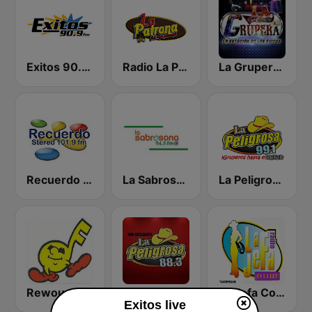
Exitos 90.9 FM
Radio La Patrona
La Grupera 502
Recuerdo Stereo 101.9 FM
La Sabrosona
La Peligrosa Sur
Rewound Radio
La Peligrosa Sur Occidente
La Jefa Coatepeque
Exitos live