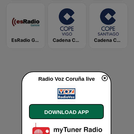
EsRadio Galicia
Cadena COPE Vigo
Cadena COPE Santiago
Radio Voz Coruña live
DOWNLOAD APP