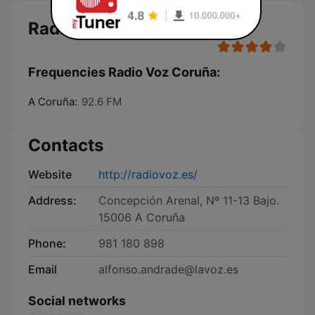
Radio Voz Coruña
Frequencies Radio Voz Coruña:
A Coruña:
92.6 FM
Contacts
Website
http://radiovoz.es/
Address:
Concepción Arenal, Nº 11-13 Bajo.
15006 A Coruña
Phone:
981 180 898
Email
alfonso.andrade@lavoz.es
Social networks