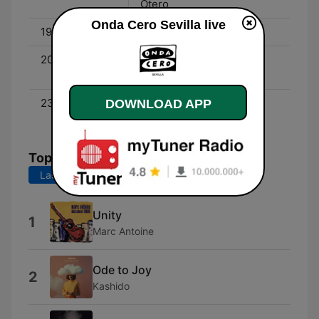
Otero
Onda Cero Sevilla live
19:00 - 20:00
La Brújula de Andalucía
20:00 - 23:30
La Brújula - Con Juan
Ramón Lucas
23:30 - 00:00
El Transistor - Con José
DOWNLOAD APP
Ramón de la Morena
Top Songs
Last 7 days
Last 30 days
Unity
1
Marc Antoine
Ode to Joy
2
Kashido