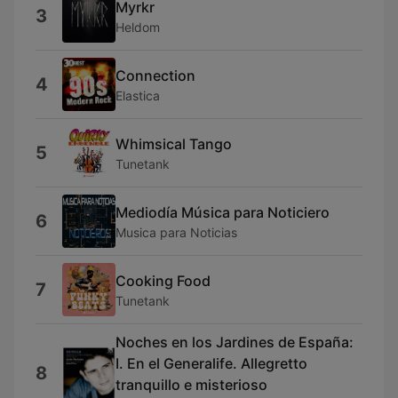
Myrkr
3
Heldom
Connection
4
Elastica
Whimsical Tango
5
Tunetank
Mediodía Música para Noticiero
6
Musica para Noticias
Cooking Food
7
Tunetank
Noches en los Jardines de España:
I. En el Generalife. Allegretto
8
tranquillo e misterioso