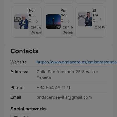
Noticias
Punta
El
fin
Norte
Transistor
de
OndaCero - Episode 297
OndaCero - Episode 300
OndaCero - Episode 300
semana
4 days ago
25 Sep 2025
08 Feb 2024
1 min
9 min
Contacts
Website
https://www.ondacero.es/emisoras/andal
Address:
Calle San fernando 25 Sevilla -
España
Phone:
+34 954 46 11 11
Email
ondacerosevilla@gmail.com
Social networks