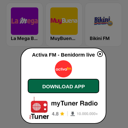
La Mega Benidorm
MuyBuena Altea
Bikini FM
Activa FM - Benidorm live
DOWNLOAD APP