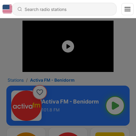
Stations
Activa FM - Benidorm
Activa FM - Benidorm
101.8 FM