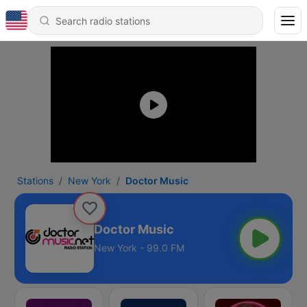
Stations
New York
Doctor Music
Doctor Music
New York - 99.0 FM