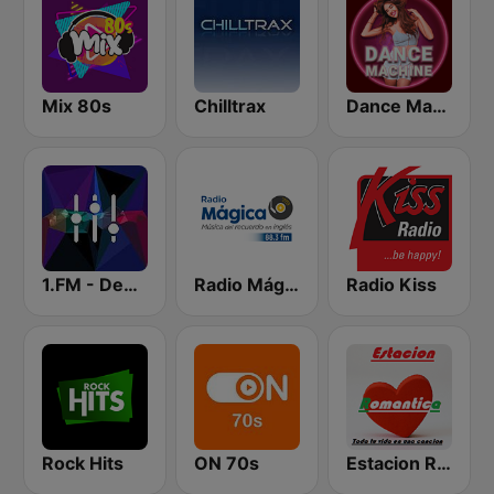
Mix 80s
Chilltrax
Dance Machine
1.FM - Deep House
Radio Mágica 88.3 FM
Radio Kiss
Rock Hits
ON 70s
Estacion Romantica Radio