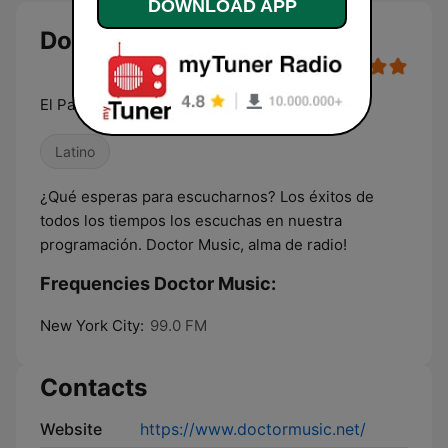
DOWNLOAD APP
Doctor Music live
El Paraíso Musical!
Latino
¿Qué esperas para escucharnos? Los éxitos de
todos los tiempos los escuchas en nuestra
programación. Doctor Music, alma de radio!
Frequencies Doctor Music:
New York City:
99.0 FM
Contacts
Website
https://www.doctormusic.net/