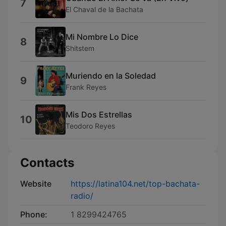
7
El Chaval de la Bachata
Mi Nombre Lo Dice
8
Shitstem
Muriendo en la Soledad
9
Frank Reyes
Mis Dos Estrellas
10
Teodoro Reyes
Contacts
Website
https://latina104.net/top-bachata-
radio/
Phone:
1 8299424765