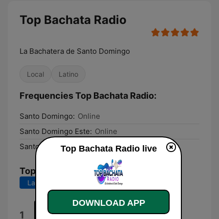
Top Bachata Radio
La Bachatera de Santo Domingo
Local
Latino
Frequencies Top Bachata Radio:
Santo Domingo:
Online
Santo Domingo Este:
Online
Santo Domingo Oeste:
Online
Top Bachata Radio live
Top Songs
Last 7 days
Last 30 days
DOWNLOAD APP
Exito
1