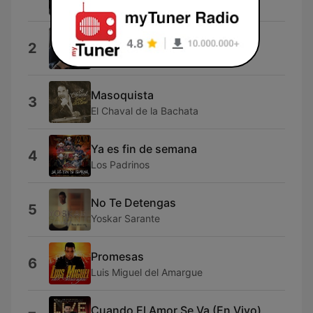
PMCRW
La Vida de la Estacion
2
SPAMM
Masoquista
3
El Chaval de la Bachata
Ya es fin de semana
4
Los Padrinos
No Te Detengas
5
Yoskar Sarante
Promesas
6
Luis Miguel del Amargue
Cuando El Amor Se Va (En Vivo)