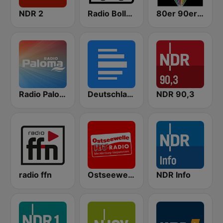
NDR 2
Radio Bollerwagen
80er 90er OLDIE ANTENNE
Radio Paloma
Deutschlandfunk
NDR 90,3
radio ffn
Ostseewelle Hit-Radio 105.6
NDR Info