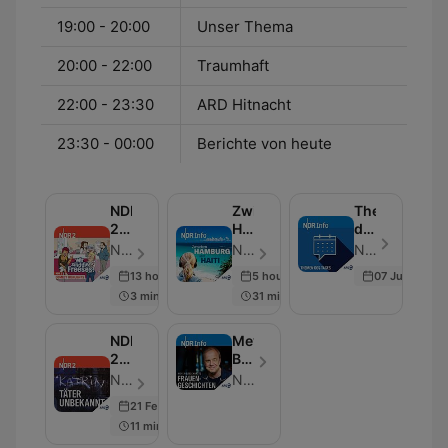
19:00 - 20:00
Unser Thema
20:00 - 22:00
Traumhaft
22:00 - 23:30
ARD Hitnacht
23:30 - 00:00
Berichte von heute
NDR
Zwischen
Themen
2 -
Hamburg
des
Wir
und
Tages
NDR 2 - Episode 398
NDR Info - Episode 99
NDR Info - Episode 102
sind
Haiti
13 hours ago
5 hours ago
07 Jul 2026
die
3 min
31 min
Freeses
NDR
Meyer-
2 -
Burckhardts
Täter
Frauengeschichten
NDR 2 - Episode 16
NDR Info
Unbekannt
21 Feb 2019
11 min