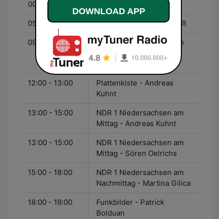
00:00 - 05:00
ARD Hitnacht
DOWNLOAD APP
05:00 - 09:00
Hellwach - Susanne Neuß
09:00 - 12:00
NDR 1 Niedersachsen am
Vormittag - Christiane
Köller
12:00 - 13:00
Plattenkiste - Andreas
Kuhnt
13:00 - 15:00
NDR 1 Niedersachsen am
Mittag - Andreas Kuhnt
13:00 - 15:00
NDR 1 Niedersachsen am
Mittag - Sören Oelrichs
15:00 - 18:00
NDR 1 Niedersachsen am
Nachmittag - Martina Gilica
18:00 - 19:00
Funkbilder - Patrick
Bolduan