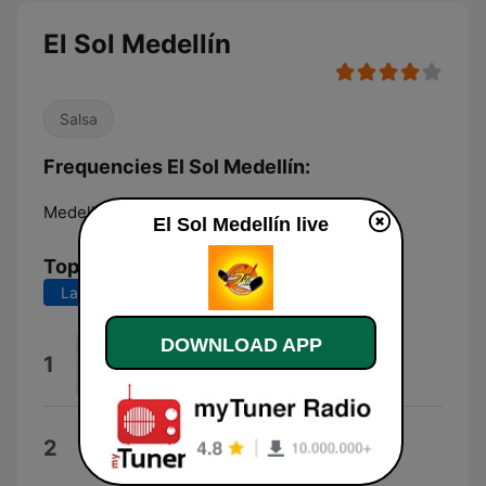
El Sol Medellín
Salsa
Frequencies El Sol Medellín:
Medellín:
107.9 FM
El Sol Medellín live
Top Songs
Last 7 days
Last 30 days
DOWNLOAD APP
Medellín Te Quiere
1
Luis Pava
Origami
2
J Balvin