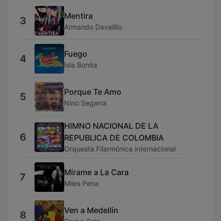
Mentira
3
Armando Davalillo
Fuego
4
Isla Bonita
Porque Te Amo
5
Nino Segarra
HIMNO NACIONAL DE LA
6
REPUBLICA DE COLOMBIA
Orquesta Filarmónica internacional
Mírame a La Cara
7
Miles Pena
Ven a Medellín
8