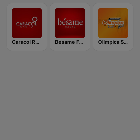
Caracol Radio Medellín
Bésame FM Bogotá
Olímpica Stereo - Medellín 104.9 FM