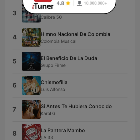
Y Te Amo Tanto
3
Calibre 50
Himno Nacional De Colombia
4
Colombia Musical
El Beneficio De La Duda
5
Grupo Firme
Chismofilia
6
Luis Alfonso
Si Antes Te Hubiera Conocido
7
Karol G
La Pantera Mambo
8
LA 33