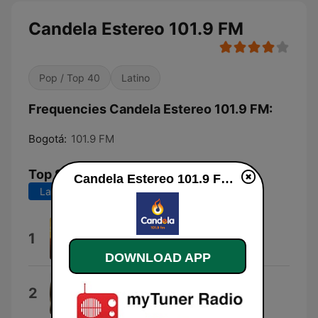
Candela Estereo 101.9 FM
Pop / Top 40
Latino
Frequencies Candela Estereo 101.9 FM:
Bogotá:
101.9 FM
Top Songs
Candela Estereo 101.9 FM live
Last 7 days
Last 30 days
Aventurero
1
Yeison Jimenez
DOWNLOAD APP
Mujeres y Despecho
2
Arelys Henao