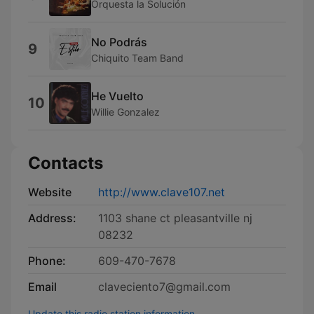
Orquesta la Solución
No Podrás
9
Chiquito Team Band
He Vuelto
10
Willie Gonzalez
Contacts
Website
http://www.clave107.net
Address:
1103 shane ct pleasantville nj
08232
Phone:
609-470-7678
Email
claveciento7@gmail.com
Update this radio station information