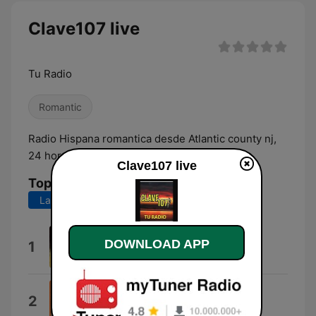
Clave107 live
Tu Radio
Romantic
Radio Hispana romantica desde Atlantic county nj,
24 horas de programacion
Clave107 live
Top Songs
Last 7 days
Last 30 days
La Cleptómana
DOWNLOAD APP
1
Los Hermanos Rosario
Si Supieras Cuanto Te Amo
2
Gilberto Rivera