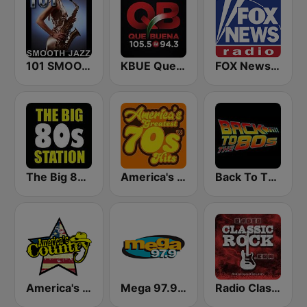
101 SMOOTH JAZZ
KBUE Que Buena 105.5 / 94.3 FM (US Only)
FOX News Radio
The Big 80s Station
America's Greatest 70s Hits
Back To The 80's Radio
America's Country
Mega 97.9 FM
Radio Classic Rock