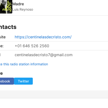
Madre
Luis Reynoso
ntacts
ite
https://centinelasdecristo.com/
e:
+01 646 526 2560
l
centinelasdecristo7@gmail.com
 this radio station information
re
cebook
Twitter