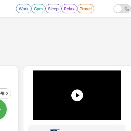
Work
Gym
Sleep
Relax
Travel
0