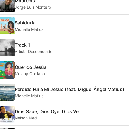
Madrecita
Jorge Luis Montero
Sabiduría
Michelle Matius
Track 1
Artista Desconocido
Querido Jesús
Melany Orellana
Perdido Fui a Mi Jesús (feat. Miguel Ángel Matius)
Michelle Matius
Dios Sabe, Dios Oye, Dios Ve
Nelson Ned