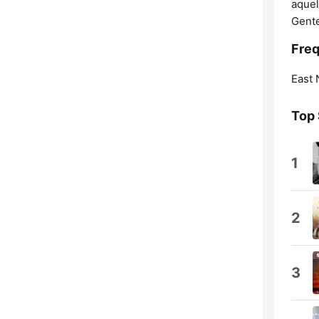
aquel
Gente
Freq
East 
Top
1
2
3