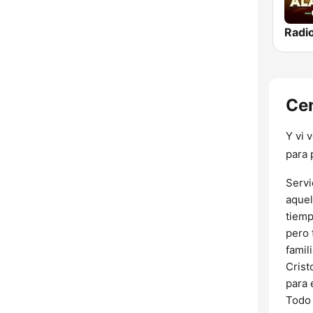
Cen
Y vi 
para 
Servi
aquel
tiemp
pero 
famil
Crist
para 
Todo 