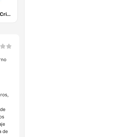
Radio Visión Cristiana
erno
e
ros,
 de
os
aje
a de