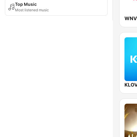
Top Music
Most listened music
KLOV