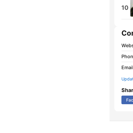
10
Co
Webs
Phon
Emai
Update
Sha
Fa