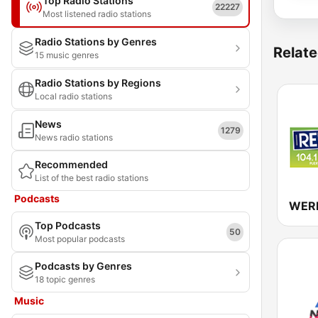
Top Radio Stations
22227
Most listened radio stations
Radio Stations by Genres
Relate
15 music genres
Radio Stations by Regions
Local radio stations
News
1279
News radio stations
Recommended
List of the best radio stations
Podcasts
Top Podcasts
50
Most popular podcasts
Podcasts by Genres
18 topic genres
Music