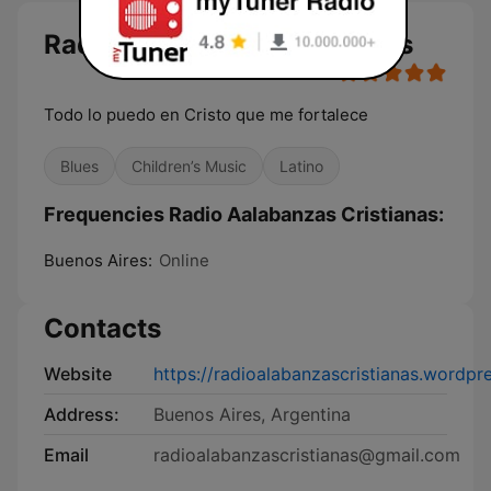
Radio Aalabanzas Cristianas
Todo lo puedo en Cristo que me fortalece
Blues
Children’s Music
Latino
Frequencies Radio Aalabanzas Cristianas:
Buenos Aires:
Online
Contacts
Website
https://radioalabanzascristianas.wordpr
Address:
Buenos Aires, Argentina
Email
radioalabanzascristianas@gmail.com