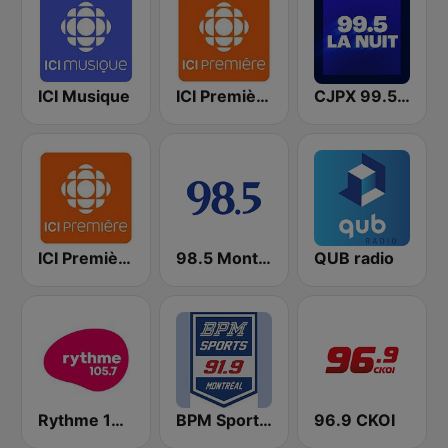
ICI Musique
ICI Première Montréal
CJPX 99.5 MTL
ICI Première Québec
98.5 Montréal
QUB radio
Rythme 105.7 FM
BPM Sports 91.9 FM
96.9 CKOI