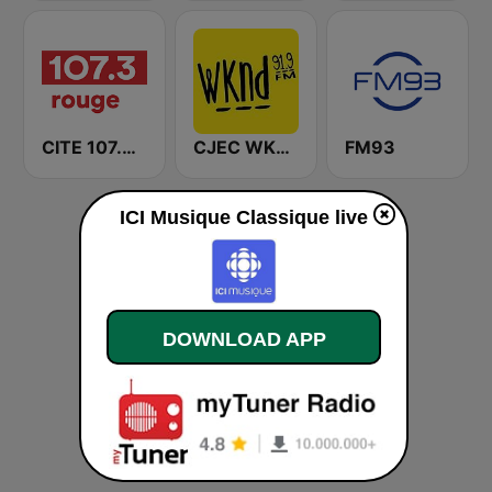
CITE 107.3 Rouge FM
CJEC WKND 91.9 FM
FM93
ICI Musique Classique live
DOWNLOAD APP